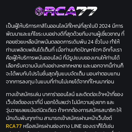
เป็นผู้ให้บริการคาสิโนออนไลน์ที่ใหญ่ที่สุดในปี 2024 มีการ
พัฒนาและแก้ไขระบบอย่างดีที่สุดด้วยทีมงานผู้เชี่ยวชาญ ที่
คอยช่วยเหลือนักพนันตลอดการเดิมพัน 24 ชั่วโมง ทำให้
ท่านเพลิดเพลินได้เต็มที่ เมื่อท่านเกิดปัญหาใดๆ อีกทั้งเรา
คือผู้ให้บริการพนันออนไลน์ ที่มีรูปแบบของเกมให้ท่านได้
เลือกรับความบันเทิงอย่างหลากหลาย และนอกจากนี้ท่านก็
จะได้พบกับโปรโมชั่นสุดคุ้มแบบจัดเต็ม มอบค่าตอบแทน
จากการลงทุน ในแบบที่ท่านไม่เคยได้จากที่ไหนมาก่อน
ทางเข้าสมัครเล่น บาคาร่าออนไลน์ และติดต่อเจ้าหน้าที่ของ
เว็บไซต์ของเราที่นี่ บอกได้เลยว่า ไม่มีความยุ่งยาก และ
วุ่นวายเลยแม้แต่นิดเดียว ถ้าหากต้องการสมัครสมาชิก ให้
นักเดิมพันทุกท่าน สามารถเข้าสมัครผ่านหน้าเว็บไซต์
RCA77
หรือสมัครผ่านช่องทาง LINE ของเราก็ได้เช่น