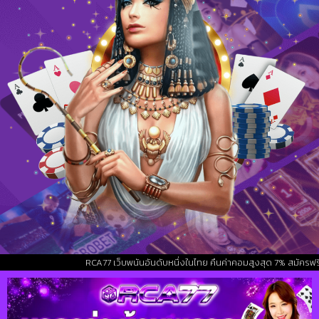
RCA77 เว็บพนันอันดับหนึ่งในไทย คืนค่าคอมสูงสุด 7% สมัครฟรี แจกส