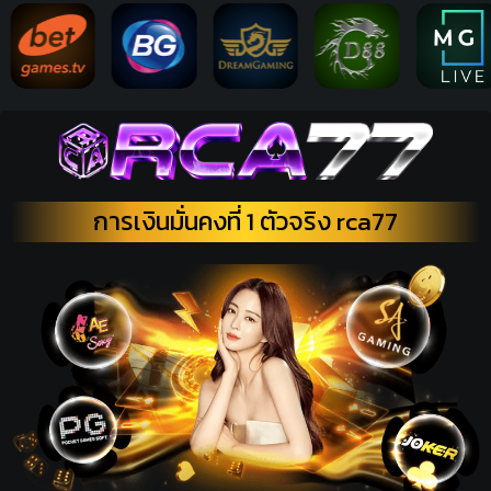
การเงินมั่นคงที่ 1 ตัวจริง rca77