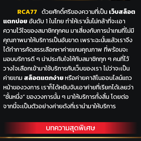
RCA77
ด้วยศักดิ์ศรีของความที่เป็น
เว็บสล็อต
แตกบ่อย
อันดับ 1 ในไทย ทำให้เรานั้นไม่กล้าที่จะเอา
ความไว้ใจของสมาชิกทุกคน มาเสี่ยงกับการนำเกมที่ไม่มี
คุณภาพมาให้บริการเป็นอันขาด เพราะฉะนั้นแล้วเราจึง
ได้ทำการคัดสรรเลือกหาค่ายเกมคุณภาพ ที่พร้อมจะ
มอบบริการดี ๆ น่าประทับใจให้กับสมาชิกทุก ๆ คนที่ไว้
วางใจเลือกเข้ามาใช้บริการกับเว็บของเรา ไม่ว่าจะเป็น
ค่ายเกม
สล็อตแตกง่าย
หรือค่ายคาสิโนออนไลน์แถว
หน้าของวงการ เราก็ได้หยิบจับเอาค่ายที่เรียกได้เลยว่า
“ชั้นหนึ่ง” ของวงการนั้น ๆ มาให้บริการทั้งสิ้น โดยต่อ
จากนี้จะเป็นตัวอย่างค่ายดังที่เรานำมาให้บริการ
บทความสุดพิเศษ