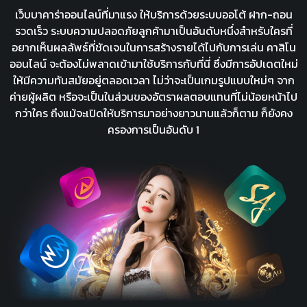
เว็บบาคาร่าออนไลน์ที่มาแรง ให้บริการด้วยระบบออโต้ ฝาก-ถอน
รวดเร็ว ระบบความปลอดภัยลูกค้ามาเป็นอันดับหนึ่งสำหรับใครที่
อยากเห็นผลลัพธ์ที่ชัดเจนในการสร้างรายได้ไปกับการเล่น คาสิโน
ออนไลน์ จะต้องไม่พลาดเข้ามาใช้บริการกับที่นี่ ซึ่งมีการอัปเดตใหม่
ให้มีความทันสมัยอยู่ตลอดเวลา ไม่ว่าจะเป็นเกมรูปแบบใหม่ๆ จาก
ค่ายผู้ผลิต หรือจะเป็นในส่วนของอัตราผลตอบแทนที่ไม่น้อยหน้าไป
กว่าใคร ถึงแม้จะเปิดให้บริการมาอย่างยาวนานแล้วก็ตาม ก็ยังคง
ครองการเป็นอันดับ 1