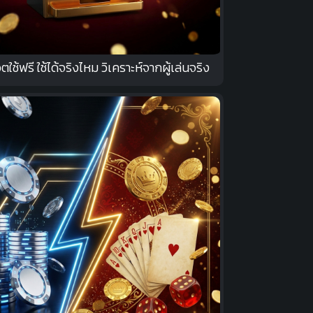
ตใช้ฟรี ใช้ได้จริงไหม วิเคราะห์จากผู้เล่นจริง