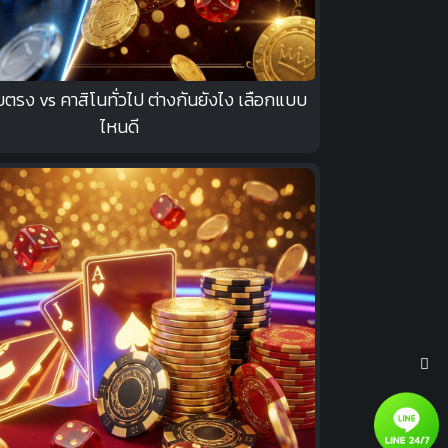
บตรง vs คาสิโนทั่วไป ต่างกันยังไง เลือกแบบ
ไหนดี