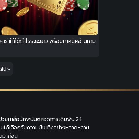
คาร่าให้ได้กำไรระยะยาว พร้อมเทคนิคอ่านเกม
ดไป »
คอยช่วยเหลือนักพนันตลอดการเดิมพัน 24
้ท่านได้เลือกรับความบันเทิงอย่างหลากหลาย
หนมาก่อน