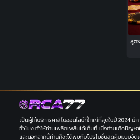
สูต
เป็นผู้ให้บริการคาสิโนออนไลน์ที่ใหญ่ที่สุดในปี 2024 
ชั่วโมง ทำให้ท่านเพลิดเพลินได้เต็มที่ เมื่อท่านเกิดปั
และนอกจากนี้ท่านก็จะได้พบกับโปรโมชั่นสุดคุ้มแบบจั