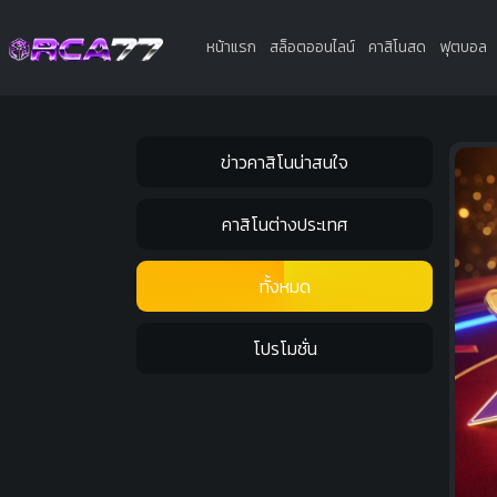
หน้าแรก
สล็อตออนไลน์
คาสิโนสด
ฟุตบอล
ข่าวคาสิโนน่าสนใจ
คาสิโนต่างประเทศ
ทั้งหมด
โปรโมชั่น