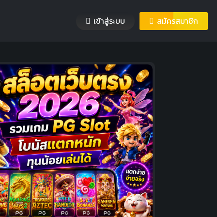
เข้าสู่ระบบ
สมัครสมาชิก