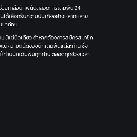
คอยช่วยเหลือนักพนันตลอดการเดิมพัน 24
้ท่านได้เลือกรับความบันเทิงอย่างหลากหลาย
หนมาก่อน
ยเลยแม้แต่นิดเดียว ถ้าหากต้องการสมัครสมาชิก
วแต่ความถนัดของนักเดิมพันแต่ละท่าน ซึ่ง
ให้ท่านนักเดิมพันทุกท่าน ตลอดทุกช่วงเวลา