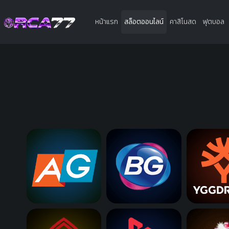
หน้าแรก
สล็อตออนไลน์
คาสิโนสด
ฟุตบอล