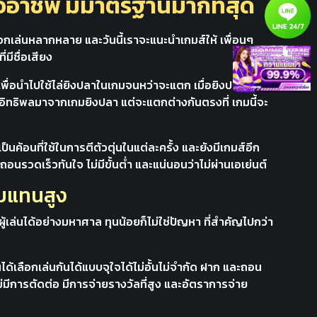
ืออาชีพ มีมาตรฐานมากที่สุด
กเล่นหลากหลาย และวันนี้เราจะแนะนำเกมส์ให้ เพื่อนๆ
มีชื่อเสียง
 เพื่อนำไปใช้ไล่ยิงปลาในเกมจนหว่าจะแตก เมื่อยิงปลาแตก
บอิทธิพลมาจากเกมยิงปลา แต่จะแตกต่างกันตรงที่ เกมนี้จะ
ป็นค้อนที่ใช้ในการตีตัวตุ่นในแต่ละครั้ง และยังมีเกมส์อีก
อนรวดเร็วทันใจ ไม่มีขั้นต่ำ และแน่นอนว่าไม่ผ่านเอเย่นต์
อบแทนสูง
ผู้เล่นได้อย่างมหาศาล ทุนน้อยก็ไม่ใช่ปัญหา ที่สำคัญไปกว่า
ด้เลือกเล่นกันได้แบบจุใจได้ไม่อั้นไม่จำกัด ฝาก และถอน
ม่มีการตัดต่อ มีการจ่ายรางวัลที่สูง และอัตราการจ่าย