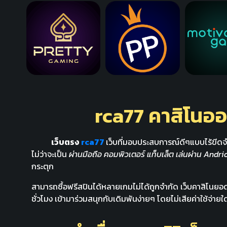
rca77 คาสิโนออ
เว็บตรง
rca77
เว็บที่มอบประสบการณ์ดีๆแบบไร้ขีดจ
ไม่ว่าจะเป็น
ผ่านมือถือ คอมพิวเตอร์ แท็บเล็ต เล่นผ่าน Andri
กระตุก
สามารถซื้อฟรีสปินได้หลายเกมไม่ได้ถูกจำกัด เว็บคาสิโนยอดนิ
ชั่วโมง เข้ามาร่วมสนุกกับเดิมพันง่ายๆ โดยไม่เสียค่าใช้จ่า