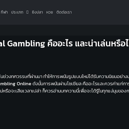
กีฬา
ประเภท
ยิงปลา
หวย
ติดต่อเรา
 Gambling คืออะไร และน่าเล่นหรือไ
นช่วงทศวรรษที่ผ่านมา ทำให้การพนันรูปแบบใหม่ได้รับความนิยมอย่า
ambling Online
ดังนั้นการพนันผ่านโซเชียล คืออะไรและควรค่าแก่กา
อไม่หรือจะเสียเวลาเปล่า ก็ควรอ่านบทความนี้เพื่อจะได้รู้ในทุกแง่มุมขอ