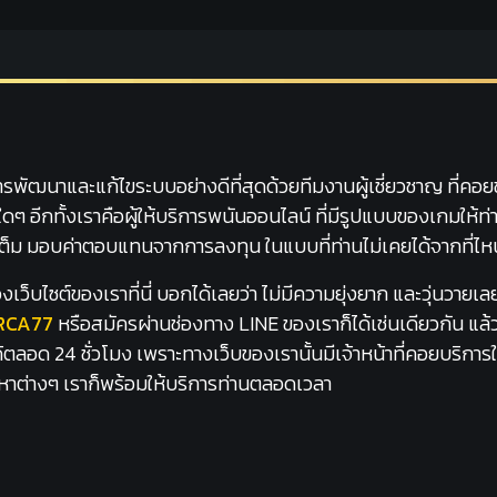
มีการพัฒนาและแก้ไขระบบอย่างดีที่สุดด้วยทีมงานผู้เชี่ยวชาญ ที่
ญหาใดๆ อีกทั้งเราคือผู้ให้บริการพนันออนไลน์ ที่มีรูปแบบของเกมให
ดเต็ม มอบค่าตอบแทนจากการลงทุน ในแบบที่ท่านไม่เคยได้จากที่ไ
องเว็บไซต์ของเราที่นี่ บอกได้เลยว่า ไม่มีความยุ่งยาก และวุ่นวา
RCA77
หรือสมัครผ่านช่องทาง LINE ของเราก็ได้เช่นเดียวกัน แล้
ตลอด 24 ชั่วโมง เพราะทางเว็บของเรานั้นมีเจ้าหน้าที่คอยบริการ
หาต่างๆ เราก็พร้อมให้บริการท่านตลอดเวลา