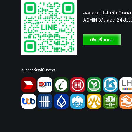
สอบถามโปรโมชั่น ติดต่
ADMIN ได้ตลอด 24 ชั่วโ
เพิ่มเพื่อนเรา
ธนาคารที่เราให้บริการ