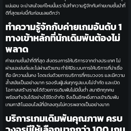
แน่นอน จะน่าสนใจแค่ไหนนั้นเราไปทำความรู้จักกับค่ายเกมชั้นนำที่
ดีที่สุดแห่งนี้กันก่อนเลยดีกว่า
ทำความรู้จักกับค่ายเกมอันดับ 1
ทางเข้าหลักที่นักเดิมพันต้องไม่
พลาด
ค่ายเกมชั้นนำที่ดีที่สุด ส่งตรงการให้บริการจากต่างประเทศ ไม่
ผ่านเอเย่นต์และไม่ผ่านตัวแทน ทำให้มีระบบการให้บริการที่น่าเชื่อ
ถือ มีความมั่นคง โดดเด่นด้วยการบริการที่ครบวงจร และมีความ
ล้ำสมัยเป็นอย่างมาก รองรับผู้เล่นทุกรูปแบบไม่จำกัด และเปิด
โอกาสสร้างรายได้ด้วยการเดิมพันไม่มีขั้นต่ำ สมาชิกทุกคน
พร้อมทำเงินได้อย่างไร้ขีดจำกัด จึงเป็นอีกหนึ่งทางเข้าเดิมพัน
เกมคาสิโนออนไลน์ที่นักลงทุนไม่ควรพลาดเป็นอย่างมาก
บริการเกมเดิมพันคุณภาพ ครบ
วงจรมีให้เลือกมากกว่า 100 เกม