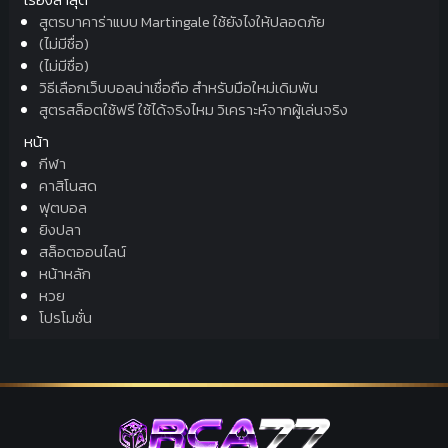
สูตรบาคาร่าแบบ Martingale ใช้ยังไงให้ปลอดภัย
(ไม่มีชื่อ)
(ไม่มีชื่อ)
วิธีเลือกเว็บบอลน่าเชื่อถือ สำหรับมือใหม่เดิมพัน
สูตรสล็อตใช้ฟรี ใช้ได้จริงไหม วิเคราะห์จากผู้เล่นจริง
หน้า
กีฬา
คาสิโนสด
ฟุตบอล
ยิงปลา
สล็อตออนไลน์
หน้าหลัก
หวย
โปรโมชั่น