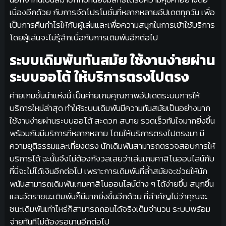
เนื่องอีกด้วย กับการจัดโปรโมชั่นที่หลากหลายอัปเดตทุกวัน เพื่อ
เป็นการคืนกำไรให้กับผู้เล่นและเพื่อความสนุกในการเข้าใช้บริการ
โดยผู้เล่นจะไม่รู้สึกเบื่อกับการเดิมพันอีกต่อไป
ระบบเดิมพันทันสมัย ใช้งานง่ายผ่าน
ระบบออโต้ ให้บริการตรงไปตรง
ค่ายเกมชั้นนำแห่งนี้ เป็นค่ายเกมคุณภาพอัปเดตระบบการให้
บริการใหม่ล่าสุด ทำให้ระบบเดิมพันมีความทันสมัยเป็นอย่างมาก
ใช้งานง่ายผ่านระบบออโต้ สะดวก สบาย รวดเร็วทันใจมากยิ่งขึ้น
พร้อมกับมีบริการที่หลากหลาย โดยให้บริการตรงไปตรงมา มี
ความยุติธรรมและเที่ยงตรง นักเดิมพันสามารถตรวจสอบการให้
บริการได้ ฉะนั้นจึงไม่ต้องกังวลเลยว่าเล่นเกมคาสิโนออนไลน์กับ
ที่นี่จะไม่ได้เงินอีกต่อไป เพราะการเดิมพันที่ล้ำสมัยจะช่วยให้นัก
พนันสามารถเดิมพันเกมคาสิโนออนไลน์ต่าง ๆ ได้ง่ายขึ้น สนุกขึ้น
และอัตราชนะเดิมพันก็มีมากยิ่งขึ้นอีกด้วย ที่สำคัญไม่ว่าคุณจะ
ชนะเดิมพันเท่าไหร่ก็สามารถถอนได้จริงเต็มจำนวน ระบบพร้อม
จ่ายทันทีไม่ต้องรอนานอีกต่อไป