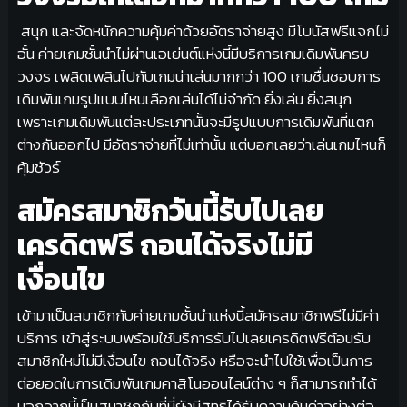
สนุก และจัดหนักความคุ้มค่าด้วยอัตราจ่ายสูง มีโบนัสฟรีแจกไม่
อั้น ค่ายเกมชั้นนำไม่ผ่านเอเย่นต์แห่งนี้มีบริการเกมเดิมพันครบ
วงจร เพลิดเพลินไปกับเกมน่าเล่นมากกว่า 100 เกมชื่นชอบการ
เดิมพันเกมรูปแบบไหนเลือกเล่นได้ไม่จำกัด ยิ่งเล่น ยิ่งสนุก
เพราะเกมเดิมพันแต่ละประเภทนั้นจะมีรูปแบบการเดิมพันที่แตก
ต่างกันออกไป มีอัตราจ่ายที่ไม่เท่านั้น แต่บอกเลยว่าเล่นเกมไหนก็
คุ้มชัวร์
สมัครสมาชิกวันนี้รับไปเลย
เครดิตฟรี ถอนได้จริงไม่มี
เงื่อนไข
เข้ามาเป็นสมาชิกกับค่ายเกมชั้นนำแห่งนี้สมัครสมาชิกฟรีไม่มีค่า
บริการ เข้าสู่ระบบพร้อมใช้บริการรับไปเลยเครดิตฟรีต้อนรับ
สมาชิกใหม่ไม่มีเงื่อนไข ถอนได้จริง หรือจะนำไปใช้เพื่อเป็นการ
ต่อยอดในการเดิมพันเกมคาสิโนออนไลน์ต่าง ๆ ก็สามารถทำได้
นอกจากนี้เป็นสมาชิกกับที่นี่ยังมีสิทธิได้รับความคุ้มค่าอย่างต่อ