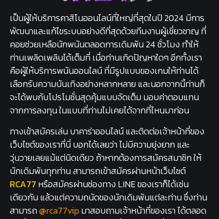
เป็นผู้ให้บริการคาสิโนออนไลน์ที่ใหญ่ที่สุดในปี 2024 มีการ
พัฒนาและแก้ไขระบบอย่างดีที่สุดด้วยทีมงานผู้เชี่ยวชาญ ที่
คอยช่วยเหลือนักพนันตลอดการเดิมพัน 24 ชั่วโมง ทำให้
ท่านเพลิดเพลินได้เต็มที่ เมื่อท่านเกิดปัญหาใดๆ อีกทั้งเรา
คือผู้ให้บริการพนันออนไลน์ ที่มีรูปแบบของเกมให้ท่านได้
เลือกรับความบันเทิงอย่างหลากหลาย และนอกจากนี้ท่านก็
จะได้พบกับโปรโมชั่นสุดคุ้มแบบจัดเต็ม มอบค่าตอบแทน
จากการลงทุน ในแบบที่ท่านไม่เคยได้จากที่ไหนมาก่อน
ทางเข้าสมัครเล่น บาคาร่าออนไลน์ และติดต่อเจ้าหน้าที่ของ
เว็บไซต์ของเราที่นี่ บอกได้เลยว่า ไม่มีความยุ่งยาก และ
วุ่นวายเลยแม้แต่นิดเดียว ถ้าหากต้องการสมัครสมาชิก ให้
นักเดิมพันทุกท่าน สามารถเข้าสมัครผ่านหน้าเว็บไซต์
RCA77
หรือสมัครผ่านช่องทาง LINE ของเราก็ได้เช่น
เดียวกัน แล้วแต่ความถนัดของนักเดิมพันแต่ละท่าน ซึ่งท่าน
สามารถ
@rca77vip
มาสอบถามเจ้าหน้าที่ของเรา ได้ตลอด