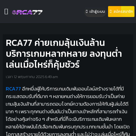
เข้าสู่ระบบ
สมัครสมาชิก
RCA77 ค่ายเกมลุ้นเงินล้าน
บริการเกมหลากหลาย ลงทุนต่ำ
เล่นเมื่อไหร่ก็คุ้มชัวร์
เวลา 12 พฤษภาคม 2025 6:49 am
RCA77
อีกหนึ่งผู้ให้บริการเกมเดิมพันออนไลน์สร้างรายได้ที่มี
กระแสตอบรับที่ดีมาก ๆ หลายคนต่างให้การยอมรับว่าเป็นค่าย
เกมลุ้นเงินล้านที่สามารถตอบโจทย์ความต้องการให้กับผู้เล่นได้ดี
มาก ๆ เพราะทุกคนต่างยืนยันว่าเป็นทางเข้าหลักที่สามารถทำเงิน
ได้อย่างคุ้มค่าจริง ๆ สำหรับที่นี่ก็จะมีบริการเกมเดิมพันหลาก
หลายให้นักพนันได้เลือกเดิมพันครบทุกประเภทเกมชั้นนำ โดยเปิด
โอกาสสร้างรายได้ด้วยการลงทุนต่ำ และไม่ว่าจะเล่นเมื่อไหร่ก็คุ้ม