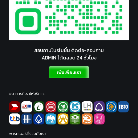
สอบถามโปรโมชั่น ติดต่อ-สอบถาม
ADMIN ได้ตลอด 24 ชั่วโมง
เพิ่มเพื่อนเรา
ธนาคารที่เราให้บริการ
พาร์ทเนอร์ที่ร่วมกับเรา