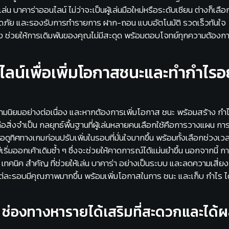
ล่น บาคาร่าออนไลน์ ไม่ว่าจะเป็นผู้เล่นมือใหม่หรือระดับเซียน ต่างก็เลือ
 ปลอดภัย และรองรับการทำรายการ ฝาก-ถอน แบบอัตโนมัติ รวดเร็วทันใจ
ง ช่วยให้การเดิมพันของคุณไม่มีสะดุด พร้อมตอบโจทย์ทุกความต้องก
ไลน์เพื่อเพิ่มโอกาสชนะและทำกำไรอ
บความนิยมอย่างต่อเนื่อง และหากต้องการเพิ่มโอกาส ชนะ พร้อมสร้าง กำ
ือสิ่งจำเป็น กลยุทธ์พื้นฐานที่ผู้เล่นหลายคนเลือกใช้คือการวางแผน การ
่อดูทิศทางเกมก่อนปรับเพิ่มในรอบที่มั่นใจมากขึ้น พร้อมทั้งเลือกช่วงเ
่เริ่มออกเค้าเดิมซ้ำ ๆ ซึ่งจะช่วยให้คาดการณ์ได้แม่นยำขึ้น นอกจากนี้ ก
่ง เทคนิค สำคัญ ที่ช่วยให้เล่น บาคาร่า อย่างเป็นระบบ และลดความเสี่ย
แต่ละรอบมีคุณภาพมากขึ้น พร้อมเพิ่มโอกาสในการ ชนะ และเก็บ กำไร ไ
์ ช่องทางหารายได้เสริมที่สะดวกและได้