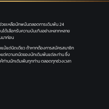
คอยช่วยเหลือนักพนันตลอดการเดิมพัน 24
้ท่านได้เลือกรับความบันเทิงอย่างหลากหลาย
หนมาก่อน
ยเลยแม้แต่นิดเดียว ถ้าหากต้องการสมัครสมาชิก
วแต่ความถนัดของนักเดิมพันแต่ละท่าน ซึ่ง
ให้ท่านนักเดิมพันทุกท่าน ตลอดทุกช่วงเวลา