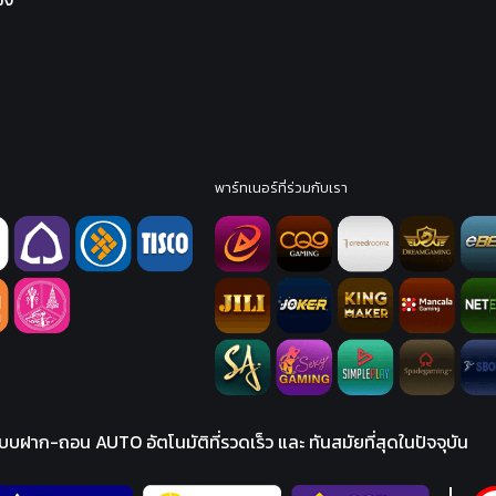
พาร์ทเนอร์ที่ร่วมกับเรา
บบฝาก-ถอน AUTO อัตโนมัติที่รวดเร็ว และ ทันสมัยที่สุดในปัจจุบัน