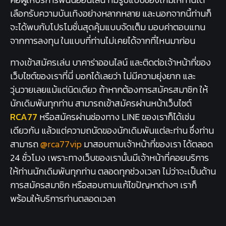
เลือกรับความบันเทิงอย่างหลากหลาย และนอกจากนี้ท่านก็
จะได้พบกับโปรโมชั่นสุดคุ้มแบบจัดเต็ม มอบค่าตอบแทน
จากการลงทุน ในแบบที่ท่านไม่เคยได้จากที่ไหนมาก่อน
ทางเข้าสมัครเล่น บาคาร่าออนไลน์ และติดต่อเจ้าหน้าที่ของ
เว็บไซต์ของเราที่นี่ บอกได้เลยว่า ไม่มีความยุ่งยาก และ
วุ่นวายเลยแม้แต่นิดเดียว ถ้าหากต้องการสมัครสมาชิก ให้
นักเดิมพันทุกท่าน สามารถเข้าสมัครผ่านหน้าเว็บไซต์
RCA77
หรือสมัครผ่านช่องทาง LINE ของเราก็ได้เช่น
เดียวกัน แล้วแต่ความถนัดของนักเดิมพันแต่ละท่าน ซึ่งท่าน
สามารถ
@rca77vip
มาสอบถามเจ้าหน้าที่ของเรา ได้ตลอด
24 ชั่วโมง เพราะทางเว็บของเรานั้นมีเจ้าหน้าที่คอยบริการ
ให้ท่านนักเดิมพันทุกท่าน ตลอดทุกช่วงเวลา ไม่ว่าจะเป็นด้าน
การสมัครสมาชิก หรือสอบถามแก้ไขปัญหาต่างๆ เราก็
พร้อมให้บริการท่านตลอดเวลา