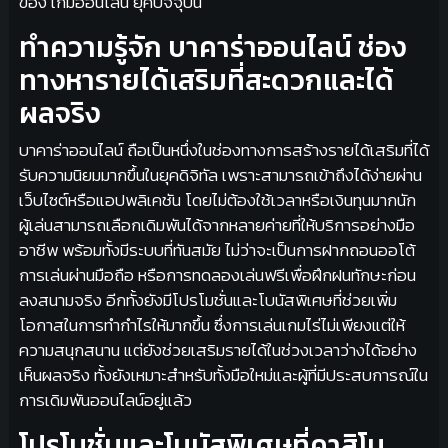
ของ เกมออนไลน์ ยุคปัจจุบัน
ทำความรู้จัก บาคาร่าออนไลน์ ช่อง
ทางหารายได้เสริมที่สะดวกและได้
ผลจริง
บาคาร่าออนไลน์ ถือเป็นหนึ่งในช่องทางการสร้างรายได้เสริมที่ได้
รับความนิยมมากขึ้นในยุคดิจิทัล เพราะสามารถเข้าถึงได้ง่ายผ่าน
เว็บไซต์หรือแอปพลิเคชัน โดยไม่ต้องใช้เวลาหรือเงินทุนมากนัก
ผู้เล่นสามารถเลือกเดิมพันได้จากหลายค่ายที่ให้บริการอย่างมือ
อาชีพ พร้อมทั้งมีระบบที่ทันสมัย ไม่ว่าจะเป็นการฝากถอนออโต้
การเล่นผ่านมือถือ หรือการทดลองเล่นฟรีเพื่อฝึกฝนทักษะก่อน
ลงสนามจริง อีกทั้งยังมีโปรโมชั่นและโบนัสพิเศษที่ช่วยเพิ่ม
โอกาสในการทำกำไรให้มากขึ้น ซึ่งการเล่นเกมไร่ไม่เพียงแต่ให้
ความสนุกสนาน แต่ยังช่วยเสริมรายได้ในช่วงเวลาว่างได้อย่าง
เห็นผลจริง ทั้งยังเหมาะสำหรับทั้งมือใหม่และผู้ที่มีประสบการณ์ใน
การเดิมพันออนไลน์อยู่แล้ว
โปรโมชั่นและโบนัสพิเศษที่คาสิโน