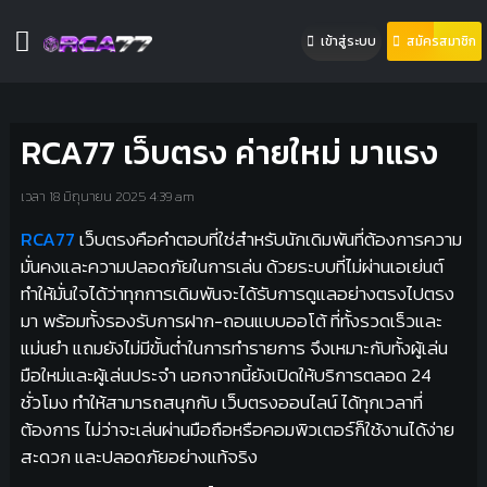
เข้าสู่ระบบ
สมัครสมาชิก
RCA77 เว็บตรง ค่ายใหม่ มาแรง
เวลา 18 มิถุนายน 2025 4:39 am
RCA77
เว็บตรงคือคำตอบที่ใช่สำหรับนักเดิมพันที่ต้องการความ
มั่นคงและความปลอดภัยในการเล่น ด้วยระบบที่ไม่ผ่านเอเย่นต์
ทำให้มั่นใจได้ว่าทุกการเดิมพันจะได้รับการดูแลอย่างตรงไปตรง
มา พร้อมทั้งรองรับการฝาก-ถอนแบบออโต้ ที่ทั้งรวดเร็วและ
แม่นยำ แถมยังไม่มีขั้นต่ำในการทำรายการ จึงเหมาะกับทั้งผู้เล่น
มือใหม่และผู้เล่นประจำ นอกจากนี้ยังเปิดให้บริการตลอด 24
ชั่วโมง ทำให้สามารถสนุกกับ เว็บตรงออนไลน์ ได้ทุกเวลาที่
ต้องการ ไม่ว่าจะเล่นผ่านมือถือหรือคอมพิวเตอร์ก็ใช้งานได้ง่าย
สะดวก และปลอดภัยอย่างแท้จริง