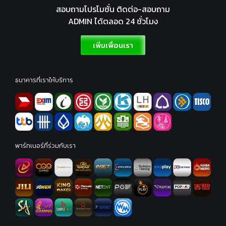
สอบถามโปรโมชั่น ติดต่อ-สอบถาม
ADMIN ได้ตลอด 24 ชั่วโมง
เพิ่มเพื่อนเรา
ธนาคารที่เราให้บริการ
พาร์ทเนอร์ที่ร่วมกับเรา