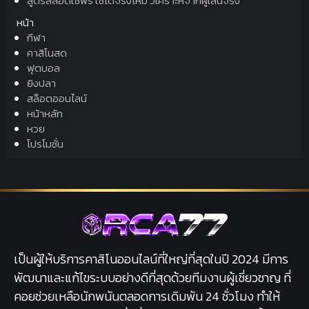
สูตรสล็อตใช้ฟรี ใช้ได้จริงไหม วิเคราะห์จากผู้เล่นจริง
หน้า
กีฬา
คาสิโนสด
ฟุตบอล
ยิงปลา
สล็อตออนไลน์
หน้าหลัก
หวย
โปรโมชั่น
เป็นผู้ให้บริการคาสิโนออนไลน์ที่ใหญ่ที่สุดในปี 2024 มีการ
พัฒนาและแก้ไขระบบอย่างดีที่สุดด้วยทีมงานผู้เชี่ยวชาญ ที่
คอยช่วยเหลือนักพนันตลอดการเดิมพัน 24 ชั่วโมง ทำให้